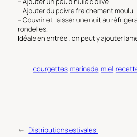
– Ajouter un peu d’huile d’olive
– Ajouter du poivre fraichement moulu
– Couvrir et laisser une nuit au réfrigér
rondelles.
Idéale en entrée , on peut y ajouter lam
courgettes
marinade
miel
recett
←
Distributions estivales!