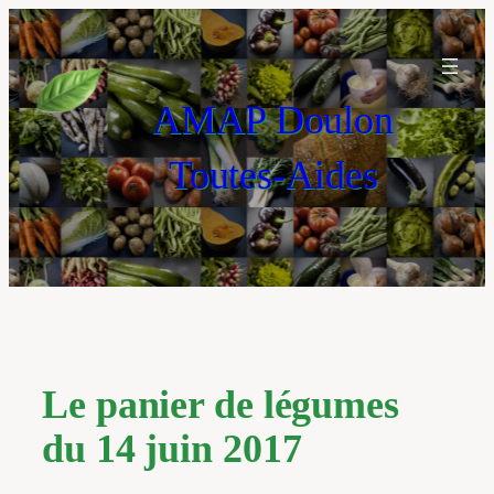
Aller
au
contenu
AMAP Doulon
Toutes-Aides
Le panier de légumes
du 14 juin 2017