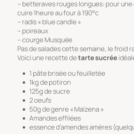
– betteraves rouges longues: pour une c
cuire 1heure au four à 190°c
– radis « blue candle »
– poireaux
– courge Musquée
Pas de salades cette semaine, le froid r
Voici une recette de
tarte sucrée
idéal
1 pâte brisée ou feuilletée
1kg de potiron
125g de sucre
2 oeufs
50g de genre « Maïzena »
Amandes effilées
essence d’amendes amères (quelq