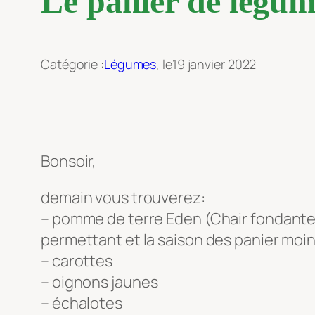
Le panier de légum
Catégorie :
Légumes
, le
19 janvier 2022
Bonsoir,
demain vous trouverez:
– pomme de terre Eden (Chair fondante): 
permettant et la saison des panier moins
– carottes
– oignons jaunes
– échalotes