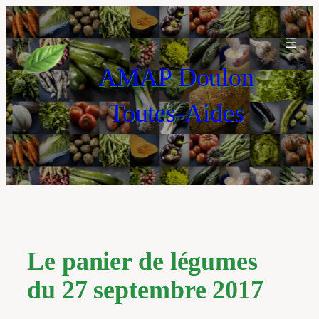
Aller
au
contenu
AMAP Doulon
Toutes-Aides
Le panier de légumes
du 27 septembre 2017