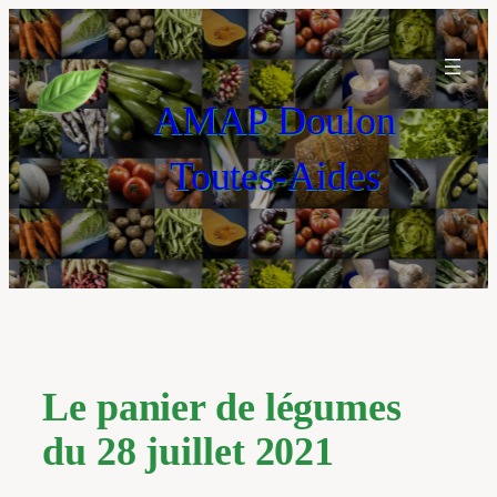
Aller
au
contenu
AMAP Doulon
Toutes-Aides
Le panier de légumes
du 28 juillet 2021