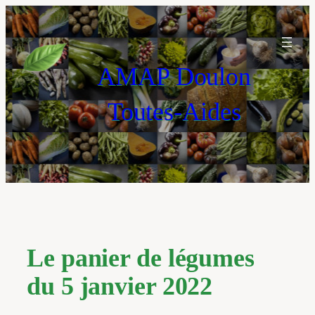
Aller
au
contenu
AMAP Doulon
Toutes-Aides
Le panier de légumes
du 5 janvier 2022