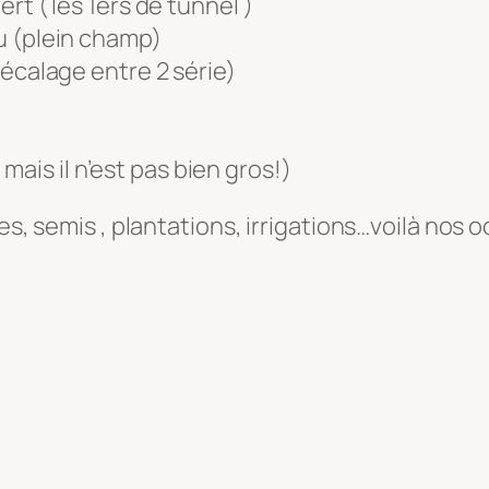
rt ( les 1ers de tunnel )
u (plein champ)
décalage entre 2 série)
n mais il n’est pas bien gros!)
tes, semis , plantations, irrigations…voilà nos