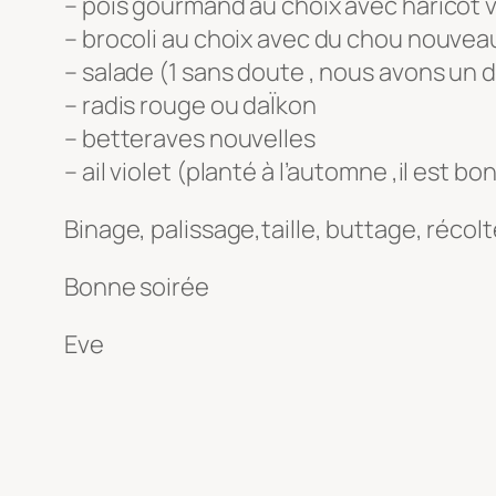
– pois gourmand au choix avec haricot ve
– brocoli au choix avec du chou nouvea
– salade (1 sans doute , nous avons un 
– radis rouge ou daÏkon
– betteraves nouvelles
– ail violet (planté à l’automne ,il est bo
Binage, palissage,taille, buttage, récol
Bonne soirée
Eve