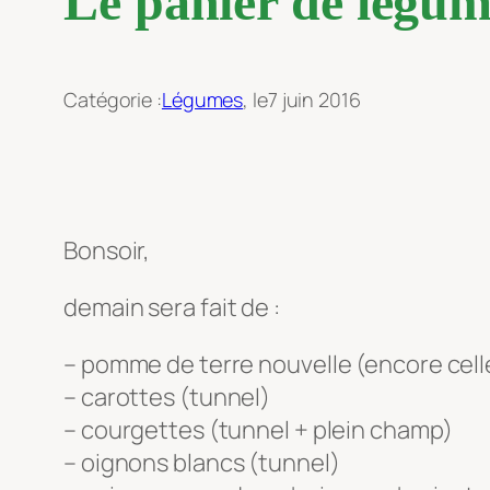
Le panier de légum
Catégorie :
Légumes
, le
7 juin 2016
Bonsoir,
demain sera fait de :
– pomme de terre nouvelle (encore cell
– carottes (tunnel)
– courgettes (tunnel + plein champ)
– oignons blancs (tunnel)