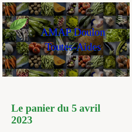
Aller
au
contenu
AMAP Doulon
Toutes-Aides
Le panier du 5 avril
2023