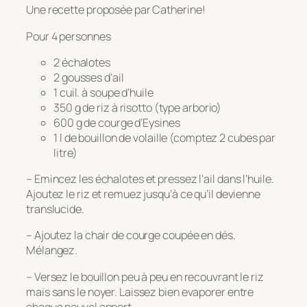
Une recette proposée par Catherine!
Pour 4 personnes
2 échalotes
2 gousses d’ail
1 cuil. à soupe d’huile
350 g de riz à risotto (type arborio)
600 g de courge d’Eysines
1 l de bouillon de volaille (comptez 2 cubes par
litre)
– Emincez les échalotes et pressez l’ail dans l’huile.
Ajoutez le riz et remuez jusqu’à ce qu’il devienne
translucide.
– Ajoutez la chair de courge coupée en dés.
Mélangez.
– Versez le bouillon peu à peu en recouvrant le riz
mais sans le noyer. Laissez bien evaporer entre
chaque nouvel apport.