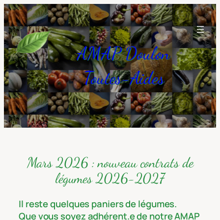
Aller
au
contenu
AMAP Doulon
Toutes-Aides
Mars 2026 : nouveau contrats de
légumes 2026-2027
Il reste quelques paniers de légumes.
Que vous soyez adhérent.e de notre AMAP