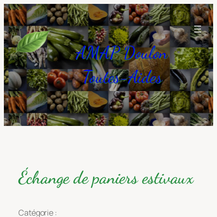
Aller
au
contenu
AMAP Doulon
Toutes-Aides
Échange de paniers estivaux
Catégorie :