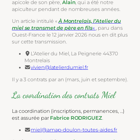
apicole de son père,
Alain
, qui a été notre
apiculteur pendant de nombreuses années.
Un article intitulé «
À Montrelais, l’Atelier du
miel se transmet de père en fils
«
, paru dans
Ouest-France le 12 janvier 2026 nous en dit plus
sur cette transmission.
L’Atelier du Miel, La Peignerie 44370
Montrelais
vivien@latelierdumiel.fr
Il y a 3 contrats par an (mars, juin et septembre).
La coordination des contrats Miel
La coordination (inscriptions, permanences, …)
est assurée par
Fabrice RODRIGUEZ
.
miel@amap-doulon-toutes-aides.fr