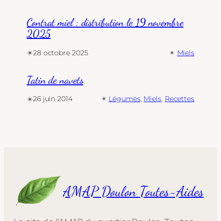
Contrat miel : distribution le 19 novembre
2025
✴︎
28 octobre 2025
✴︎
Miels
Tatin de navets
✴︎
26 juin 2014
✴︎
Légumes
, 
Miels
, 
Recettes
AMAP Doulon Toutes-Aides