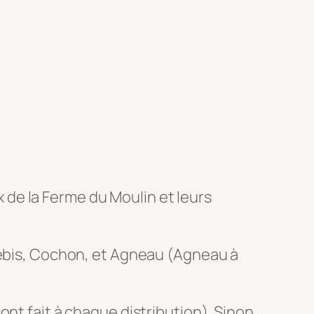
ux de la Ferme du Moulin et leurs
brebis, Cochon, et Agneau (Agneau à
nt fait à chaque distribution). Sinon,