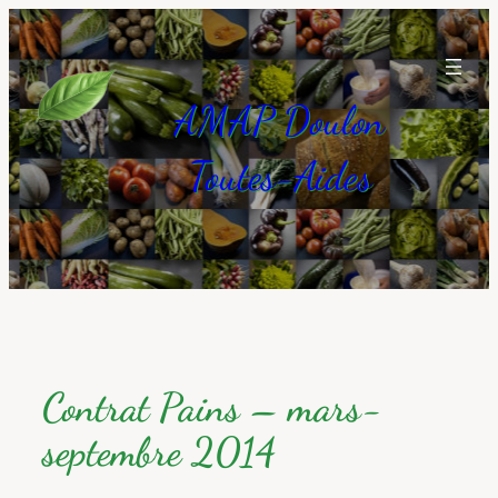
Aller
au
contenu
AMAP Doulon
Toutes-Aides
Contrat Pains – mars-
septembre 2014