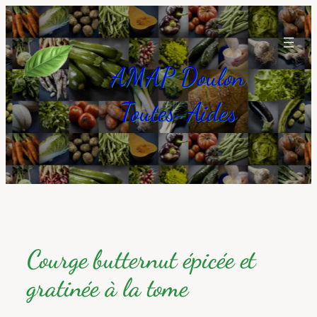
Aller
au
contenu
AMAP Doulon
Toutes-Aides
Courge butternut épicée et
gratinée à la tome