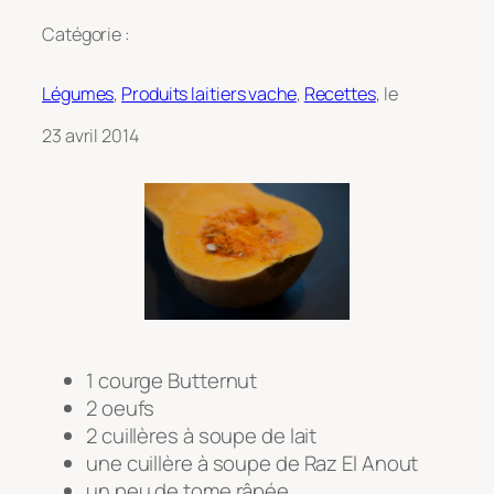
Catégorie :
Légumes
, 
Produits laitiers vache
, 
Recettes
, le
23 avril 2014
1 courge Butternut
2 oeufs
2 cuillères à soupe de lait
une cuillère à soupe de Raz El Anout
un peu de tome râpée