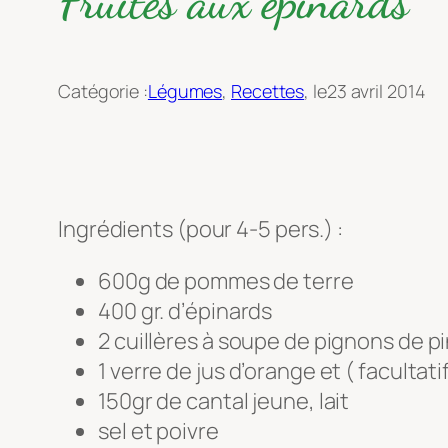
Fruités aux épinards
Catégorie :
Légumes
, 
Recettes
, le
23 avril 2014
Ingrédients (pour 4-5 pers.) :
600g de pommes de terre
400 gr. d’épinards
2 cuillères à soupe de pignons de p
1 verre de jus d’orange et ( facultat
150gr de cantal jeune, lait
sel et poivre