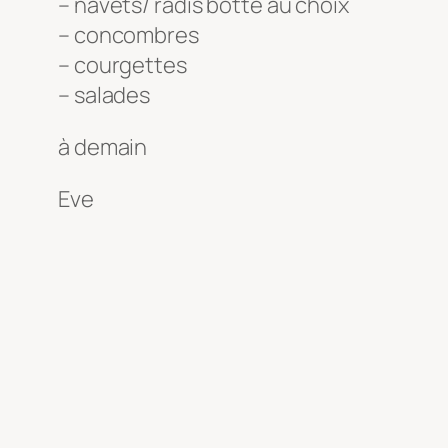
– navets/ radis botte au choix
– concombres
– courgettes
– salades
à demain
Eve