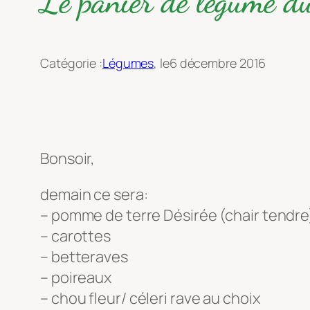
Le panier de légume 
Catégorie :
Légumes
, le
6 décembre 2016
Bonsoir,
demain ce sera:
– pomme de terre Désirée (chair tendre
– carottes
– betteraves
– poireaux
– chou fleur/ céleri rave au choix