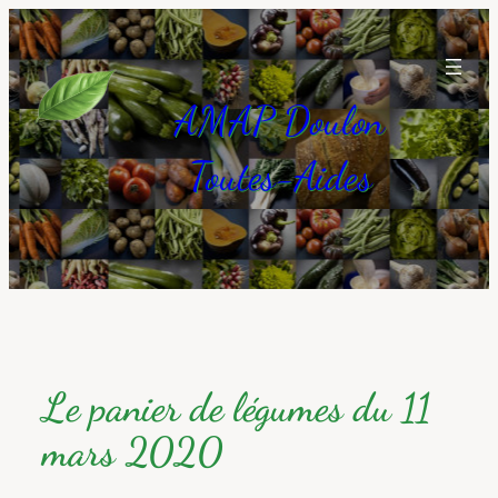
Aller
au
contenu
AMAP Doulon
Toutes-Aides
Le panier de légumes du 11
mars 2020