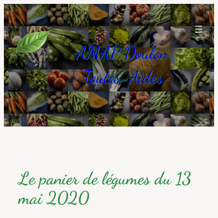
Aller
au
contenu
AMAP Doulon
Toutes-Aides
Le panier de légumes du 13
mai 2020