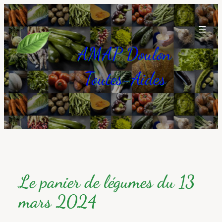
Aller
au
contenu
AMAP Doulon
Toutes-Aides
Le panier de légumes du 13
mars 2024