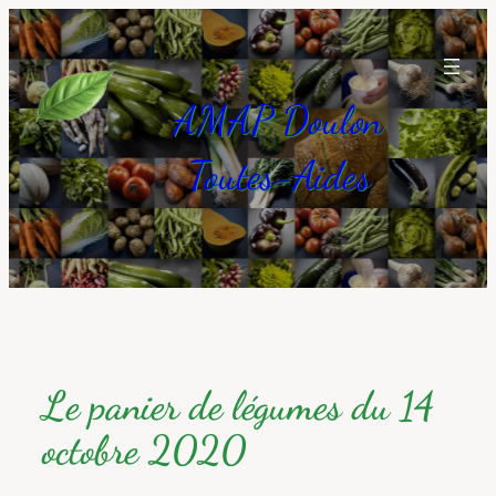
Aller
au
contenu
AMAP Doulon
Toutes-Aides
Le panier de légumes du 14
octobre 2020