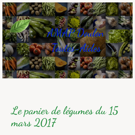
Aller
au
contenu
AMAP Doulon
Toutes-Aides
Le panier de légumes du 15
mars 2017