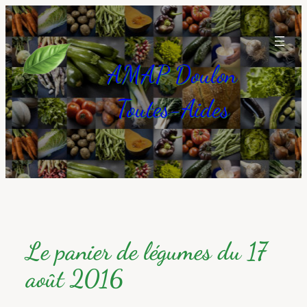
Aller
au
contenu
AMAP Doulon
Toutes-Aides
Le panier de légumes du 17
août 2016