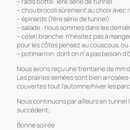
– radis botte: 1ère série de tunnel
– chou brocoli sûrement au choix avec
– épinards (1ère série de tunnel)
– salade : nous sommes dans les derniè
– céleri branche: n’hésitez pas à manger
pour les côtes pensez au couscous, ou 
– potimarron: dont on n’ a pas besoin d’
Nous avons reçu une trentaine de mm de
Les prairies semées sont bien arrosées
couvertes tout l’automne/hiver les par
Nous continuons par ailleurs en tunnel l
succèdent;
Bonne soirée