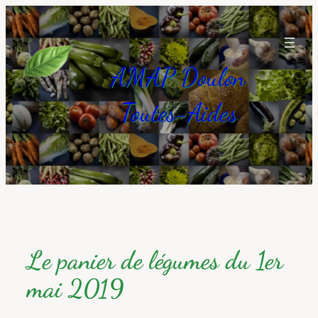
Aller
au
contenu
AMAP Doulon
Toutes-Aides
Le panier de légumes du 1er
mai 2019