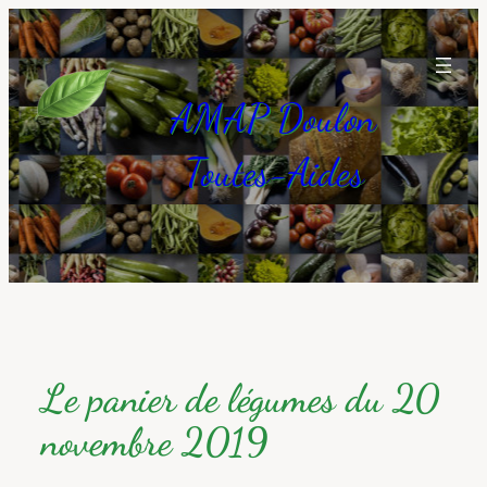
Aller
au
contenu
AMAP Doulon
Toutes-Aides
Le panier de légumes du 20
novembre 2019