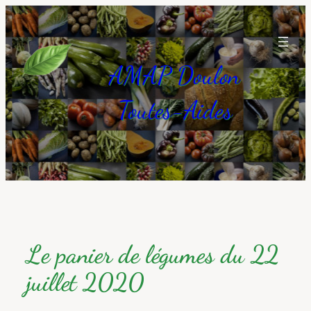
Aller
au
contenu
AMAP Doulon
Toutes-Aides
Le panier de légumes du 22
juillet 2020