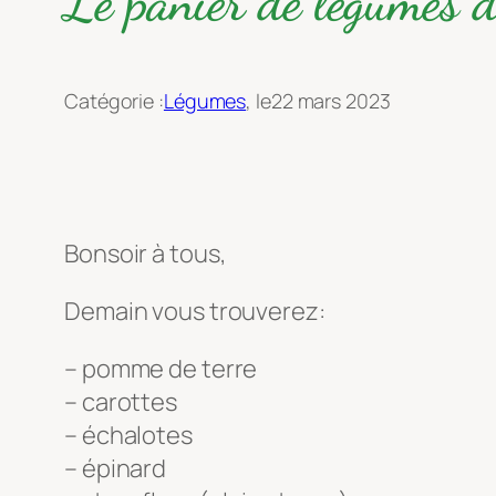
Le panier de légumes
Catégorie :
Légumes
, le
22 mars 2023
Bonsoir à tous,
Demain vous trouverez:
– pomme de terre
– carottes
– échalotes
– épinard