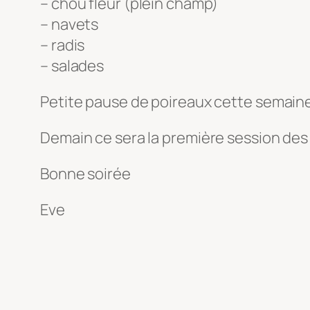
– chou fleur (plein champ)
– navets
– radis
– salades
Petite pause de poireaux cette semaine 
Demain ce sera la première session des 
Bonne soirée
Eve