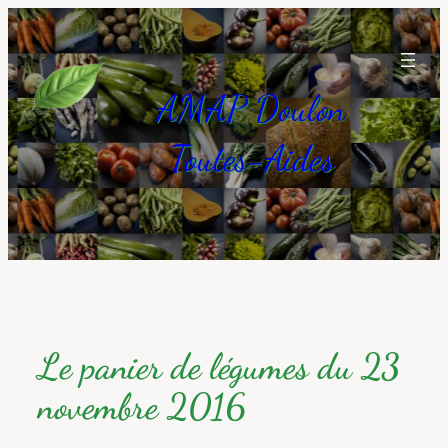
Aller
au
contenu
AMAP Doulon
Toutes-Aides
Le panier de légumes du 23
novembre 2016