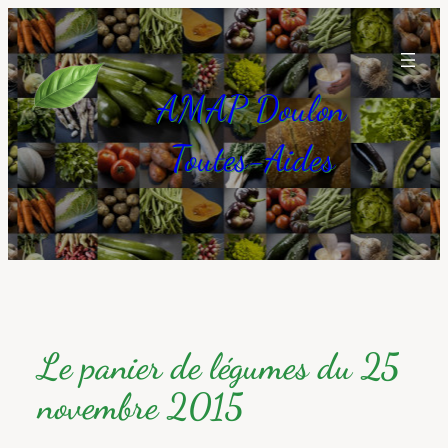
Aller
au
contenu
AMAP Doulon
Toutes-Aides
Le panier de légumes du 25
novembre 2015