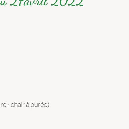
 du 27avril 2022
é : chair à purée)