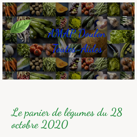
Aller
au
contenu
AMAP Doulon
Toutes-Aides
Le panier de légumes du 28
octobre 2020