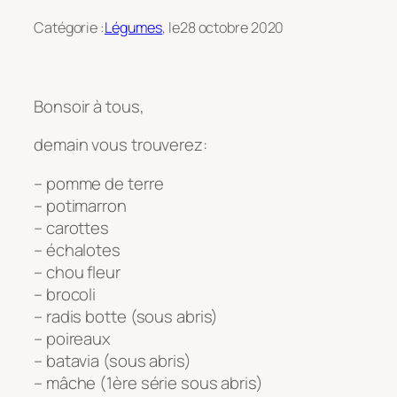
Catégorie :
Légumes
, le
28 octobre 2020
Bonsoir à tous,
demain vous trouverez:
– pomme de terre
– potimarron
– carottes
– échalotes
– chou fleur
– brocoli
– radis botte (sous abris)
– poireaux
– batavia (sous abris)
– mâche (1ère série sous abris)