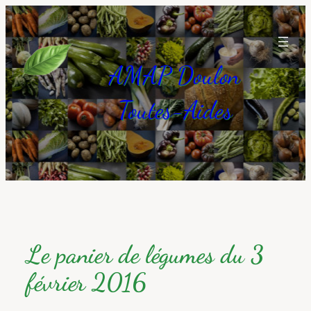
Aller
au
contenu
AMAP Doulon
Toutes-Aides
Le panier de légumes du 3
février 2016