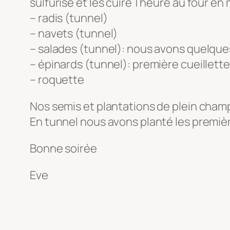
sulfurisé et les cuire 1 heure au four 
– radis (tunnel)
– navets (tunnel)
– salades (tunnel): nous avons quelques
– épinards (tunnel): première cueillette
– roquette
Nos semis et plantations de plein cham
En tunnel nous avons planté les premiè
Bonne soirée
Eve