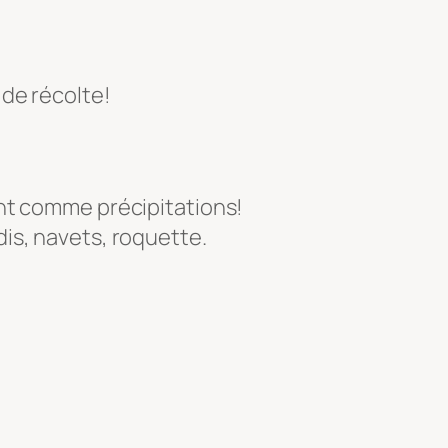
 de récolte!
ent comme précipitations!
is, navets, roquette.