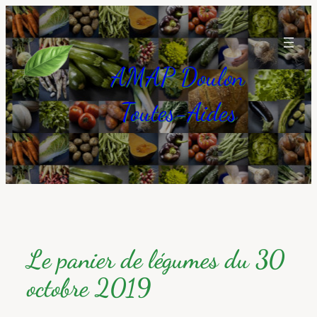
Aller
au
contenu
AMAP Doulon
Toutes-Aides
Le panier de légumes du 30
octobre 2019