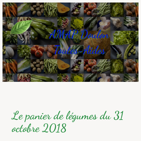
Aller
au
contenu
AMAP Doulon
Toutes-Aides
Le panier de légumes du 31
octobre 2018