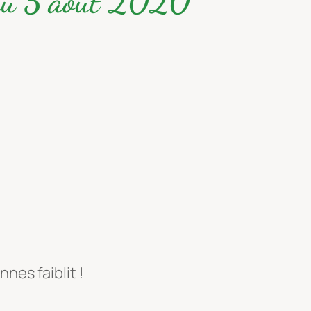
 du 5 août 2020
nes faiblit !