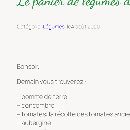
Le panier de légumes
Catégorie :
Légumes
, le
4 août 2020
Bonsoir,
Demain vous trouverez :
– pomme de terre
– concombre
– tomates: la récolte des tomates ancien
– aubergine