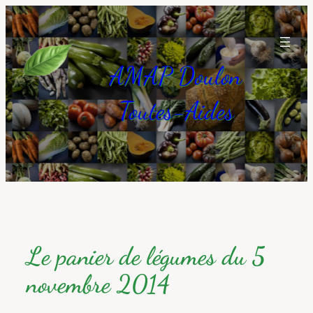
Aller
au
contenu
AMAP Doulon
Toutes-Aides
Le panier de légumes du 5
novembre 2014