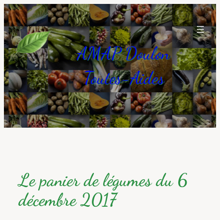
Aller
au
contenu
AMAP Doulon
Toutes-Aides
Le panier de légumes du 6
décembre 2017