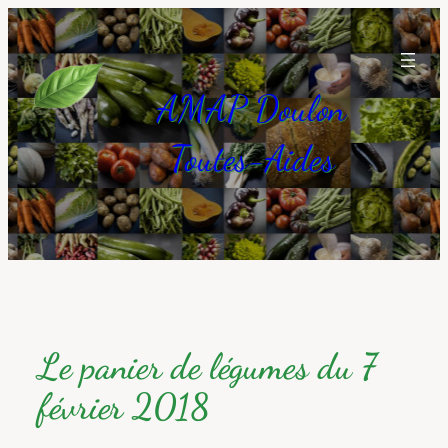
Aller
au
contenu
AMAP Doulon
Toutes-Aides
Le panier de légumes du 7
février 2018