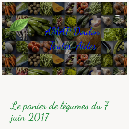
Aller
au
contenu
AMAP Doulon
Toutes-Aides
Le panier de légumes du 7
juin 2017