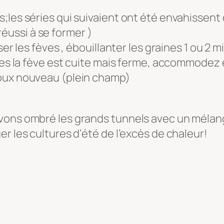
;les séries qui suivaient ont été envahissent 
 réussi à se former )
ser les fèves , ébouillanter les graines 1 ou 2 m
ines la fève est cuite mais ferme, accommodez 
houx nouveau (plein champ)
vons ombré les grands tunnels avec un mélange
r les cultures d’été de l’excès de chaleur!