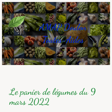
Aller
au
contenu
AMAP Doulon
Toutes-Aides
Le panier de légumes du 9
mars 2022