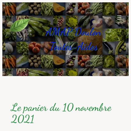
Aller
au
contenu
AMAP Doulon
Toutes-Aides
Le panier du 10 novembre
2021