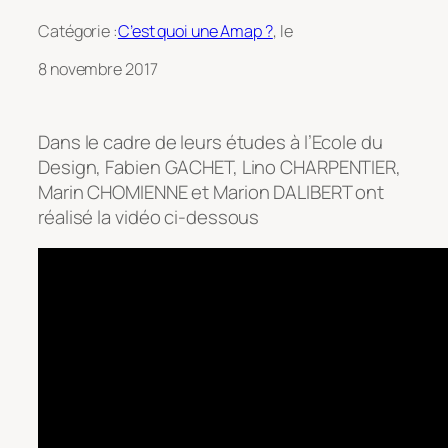
Catégorie :
C’est quoi une Amap ?
, le
8 novembre 2017
Dans le cadre de leurs études à l’Ecole du
Design, Fabien GACHET, Lino CHARPENTIER,
Marin CHOMIENNE et Marion DALIBERT ont
réalisé la vidéo ci-dessous