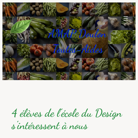
Aller
au
contenu
AMAP Doulon
Toutes-Aides
4 élèves de l’école du Design
s’intéressent à nous