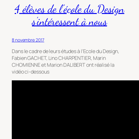
4 élèves de l’école du Design
s’intéressent à nous
8 novembre 2017
Dans le cadre de leurs études à l’Ecole du Design,
Fabien GACHET, Lino CHARPENTIER, Marin
CHOMIENNE et Marion DALIBERT ont réalisé la
vidéo ci-dessous