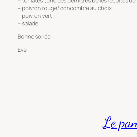
– tomates (une des dernières belles récoltes de vi
– poivron rouge/ concombre au choix
– poivron vert
– salade
Bonne soirée
Eve
Le pa