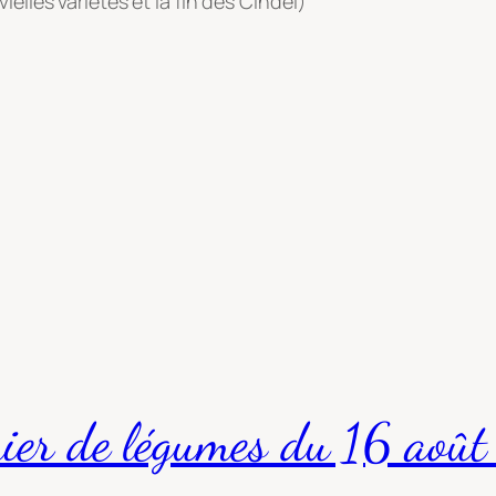
elles variétés et la fin des Cindel)
nier de légumes du 16 aoû