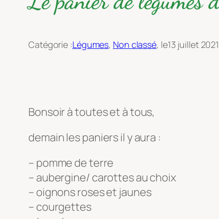
Le panier de légumes 
Catégorie :
Légumes
, 
Non classé
, le
13 juillet 202
Bonsoir à toutes et à tous,
demain les paniers il y aura :
– pomme de terre
– aubergine/ carottes au choix
– oignons roses et jaunes
– courgettes