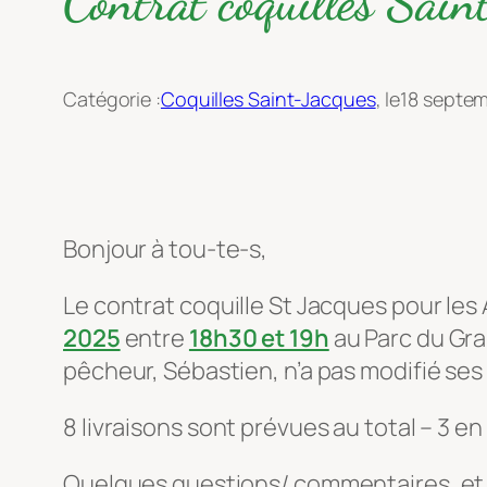
Contrat coquilles S
Catégorie :
Coquilles Saint-Jacques
, le
18 septe
Bonjour à tou-te-s,
Le contrat coquille St Jacques pour les
2025
entre
18h30 et 19h
au Parc du Gr
pêcheur, Sébastien, n’a pas modifié ses t
8 livraisons sont prévues au total – 3 e
Quelques questions/ commentaires, et 